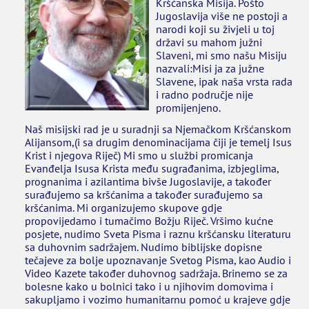
Kršćanska Misija. Pošto
Jugoslavija više ne postoji a
narodi koji su živjeli u toj
KONTAKT
državi su mahom južni
Slaveni, mi smo našu Misiju
nazvali:Misi ja za južne
Slavene, ipak naša vrsta rada
i radno područje nije
promijenjeno.
Naš misijski rad je u suradnji sa Njemačkom Kršćanskom
Alijansom,(i sa drugim denominacijama čiji je temelj Isus
Krist i njegova Riječ) Mi smo u službi promicanja
Evanđelja Isusa Krista među sugrađanima, izbjeglima,
prognanima i azilantima bivše Jugoslavije, a također
surađujemo sa kršćanima a također surađujemo sa
kršćanima. Mi organizujemo skupove gdje
propovijedamo i tumačimo Božju Riječ. Vršimo kućne
posjete, nudimo Sveta Pisma i raznu kršćansku literaturu
sa duhovnim sadržajem. Nudimo biblijske dopisne
tečajeve za bolje upoznavanje Svetog Pisma, kao Audio i
Video Kazete također duhovnog sadržaja. Brinemo se za
bolesne kako u bolnici tako i u njihovim domovima i
sakupljamo i vozimo humanitarnu pomoć u krajeve gdje