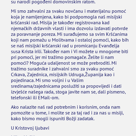
su narodi pogođeni domovinskim ratom.
Mi smo zahvalni za svaku novčanu i materijalnu pomoć
koja je namijenjena, kako bi podpomogla naš misijski
kršćanski rad. Misija je također registrovana kad
njemačkih državnih vlasti i ima dozvolu izdavati potvrde
za poravnanje poreza. Mi surađujemo sa svim Kršćanima
koji nam pomažu u Molitvama i ostaloj pomoći, kako bih
se naš misijski kršćanski rad u promicanju Evanđelja
susa Krista irili. Također nam i Vi možete u mnogome biti
pri pomoći, jer mi tražimo pomagače. Želite li nam
pomoći? Moguća udaljenost se može prebroditi. Mi
tražimo suradnike i zahvalni smo za svaku pomoć
Crkava, Zajednica, misijskih Udruga,Županija kao i
pojedinaca. Mi smo voljni i u Vašim
sredinama/zajednicama poslužiti sa propovijedi i dati
izvješće našega rada, stoga javite nam se, dali pismeno,
telefonski ili EMail-om.
Ako nalazite naš rad potrebnim i korisnim, onda nam
pomozite u tome, i molite se za taj rad i za nas u misiji,
kako bismo mogli ispuniti Božji zadatak.
U Kristovoj ljubavi