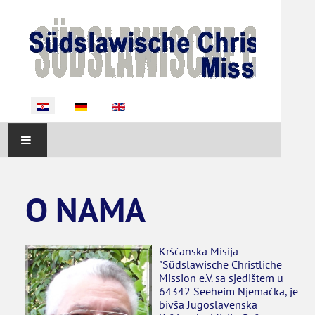
Odaberite svoj jezik
POCETNA
O NAMA
O NAMA
AKTIVNOSTI
Kršćanska Misija
"Südslawische Christliche
Mission e.V. sa sjedištem u
OKRUŽNIKA
64342 Seeheim Njemačka, je
bivša Jugoslavenska
POTREBE