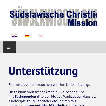
Odaberite svoj jezik
POCETNA
Unterstützung
O NAMA
AKTIVNOSTI
Für unsere Arbeit brauchen wir Ihre Unterstützung.
Diese kann vielfältiger Art sein: Sie können uns
OKRUŽNIKA
mit
Sachspenden
(Kleider, Möbel, Werkzeuge, Hausrat,
Kinderspielzeug Fahrräder etc.) helfen. Wir
brauchen
ehrenamtliche Mitarbeiter
, die diese
POTREBE