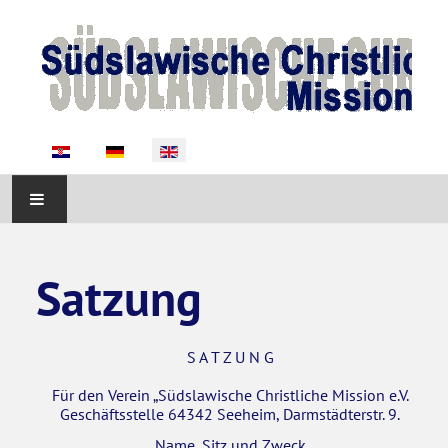
Select your language
START
Satzung
ABOUT US
ACTIVITIES
S A T Z U N G
Für den Verein „Südslawische Christliche Mission e.V.
NEWS
Geschäftsstelle 64342 Seeheim, Darmstädterstr. 9.
Name, Sitz und Zweck
SUPPORT