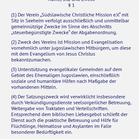
§ 1
(1) Der Verein „Südslawische Christliche Mission e.V.“ mit
CONTACT
Sitz in Seeheim verfolgt ausschließlich und unmittelbar
gemeinnützige Zwecke im Sinne des Abschnitts
„steuerbegünstigte Zwecke“ der Abgabenordnung.
(2) Zweck des Vereins ist Mission und Evangelisation
vornehmlich unter jugoslawischen Mitbürgern, um diese
mit dem Evangelium von Jesus Christus
bekanntzumachen.
(3) Unterstützung evangelikaler Gemeinden auf dem
Gebiet des Ehemaligen Jugoslawien, einschließlich
soziale und humanitäre Hilfen nach Maßgabe der
vorhandenen Mitteln.
(4) Der Satzungszweck wird verwirklicht insbesondere
durch Verkündigungsdienste seelsorgerlicher Betreuung,
Weitergabe von Traktaten und Verteilschriften.
Entsprechend dem biblischen Liebesgebot schließt der
Dienst auch die praktische Betreuung und Hilfe für
Flüchtlinge, Heimatlose und Asylanten im Falle
besonderer Bedürftigkeit ein.