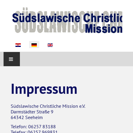
Sprache auswählen
START
Impressum
ÜBER UNS
AKTIVITÄTEN
Südslawische Christliche Mission e.V.
Darmstädter Straße 9
64342 Seeheim
AKTUELLES
Telefon: 06257 83188
Telefax: 06257 969831
UNTERSTÜTZUNG